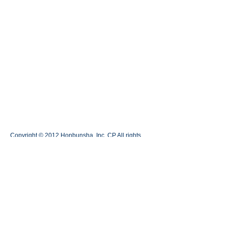
Copyright © 2012 Honbunsha Inc. CP All rights
reserved.
本分社ＣＰについてはこちらから
​お問い合わせ
082-259-3925
電話